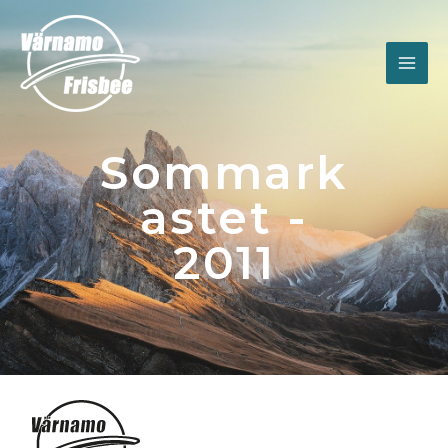
Sommark
astet -
2011