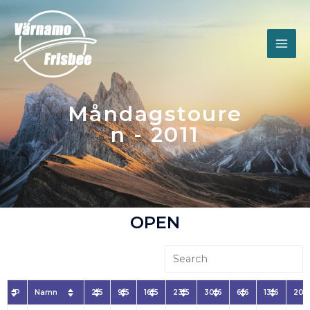
Måndagstoure
n - 2011
OPEN
P
Namn
2/5
9/5
16/5
23/5
30/6
6/6
13/6
20/