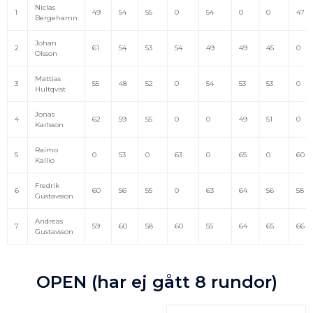
Niclas
1
49
54
55
0
54
0
0
47
Bergehamn
Johan
2
61
54
53
54
49
49
45
0
Olsson
Mattias
3
55
48
52
0
54
53
53
0
Hultqvist
Jonas
4
62
59
55
0
0
49
51
0
Karlsson
Raimo
5
0
53
0
63
0
65
0
60
Kallio
Fredrik
6
60
56
55
0
63
64
56
58
Gustavsson
Andreas
7
59
60
58
60
55
64
65
66
Gustavsson
OPEN (har ej gått 8 rundor)