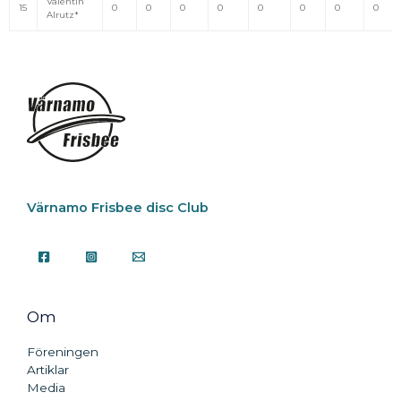
Valentin
15
0
0
0
0
0
0
0
0
Alrutz*
Värnamo Frisbee disc Club
Om
Föreningen
Artiklar
Media