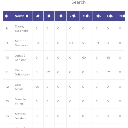
P
Namn
2/5
9/5
16/5
23/5
30/6
6/6
13/6
20/6
Danny
8
0
0
0
0
0
0
0
0
Stephens
Martin
9
63
0
0
59
58
59
0
0
Svensson
Jonas 2
10
0
0
0
0
60
0
59
0
Karlsson
Dieter
11
0
69
0
0
0
0
57
0
Johansson
Lars
12
66
0
0
0
0
0
0
0
Alrutz
Jonathan
13
0
0
0
0
0
0
0
0
Miller
Mattias
14
0
0
0
0
0
0
0
0
Sandahl